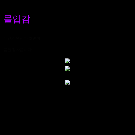
몰입감
눈앞의 영상과 조명이
몸을 감싸옵니다