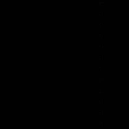
눈
이
오
지
않
아
도
눈
빛
이
펼
쳐