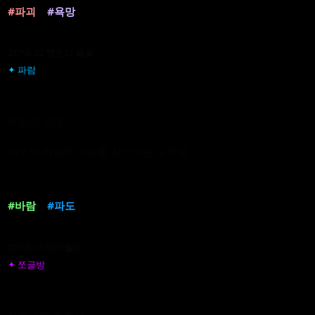
#파괴
#욕망
ZONE 02 행운의 불꽃
✦ 파람
바람의 정령
제주의 바람과 파도를 상징하는 수호령
#바람
#파도
ZONE 03 언더월드
✦ 쪼글방