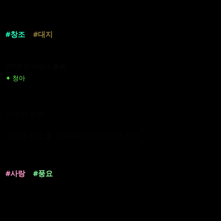
#창조
#대지
ZONE 07 사랑의 불꽃
✦ 청아
사랑의 정령
사랑과 풍요를 가져다주는 아름다운 존재
#사랑
#풍요