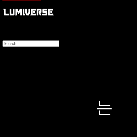
✦ 빛의 섬 루미버
스를 이루
는