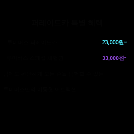
퍼레이드카 특별 혜택
루미버스 퍼레이드카
23,000원~
루미버스 스페셜 체험권
33,000원~
밤에도 편안하게 모든 존을 탐험할 수 있는
루미버스만의 이동형 어트랙션