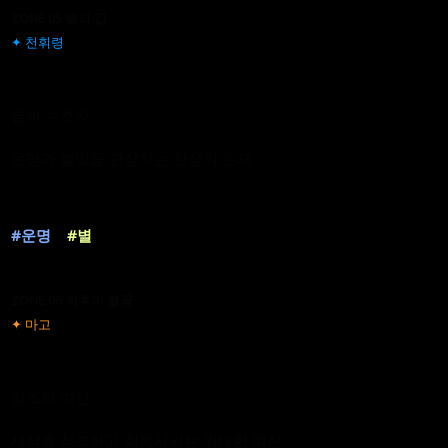
ZONE 05 별의 집
✦ 천휘령
별의 수호자
운명과 별빛을 관장하는 천상의 존재
#운명
#별
ZONE 06 최후의 불꽃
✦ 마고
창조의 여신
세상을 창조하고 회복시키는 위대한 여신