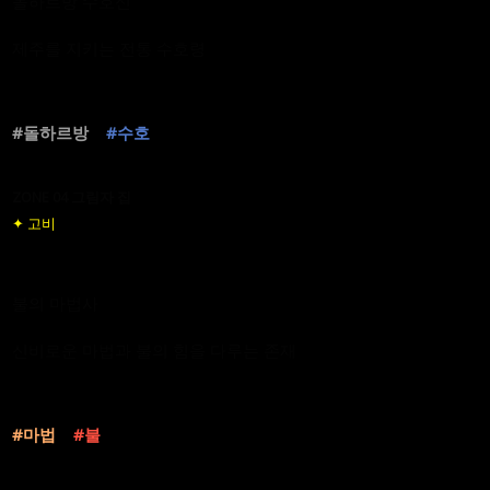
돌하르방 수호신
제주를 지키는 전통 수호령
#돌하르방
#수호
ZONE 04 그림자 집
✦ 고비
불의 마법사
신비로운 마법과 불의 힘을 다루는 존재
#마법
#불