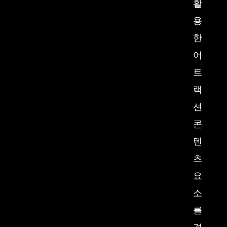
활
용
한
어
트
랙
션
콘
텐
츠
요
소
를