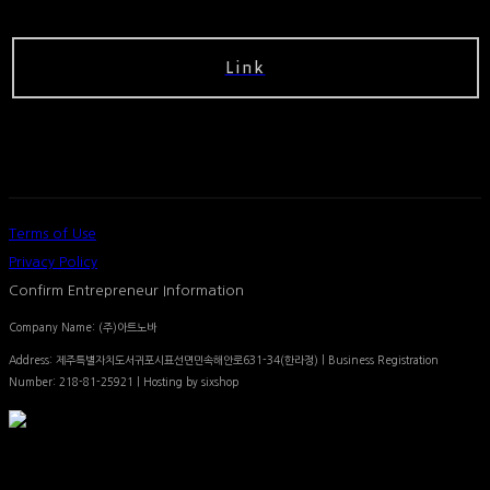
Link
Terms of Use
Privacy Policy
Confirm Entrepreneur Information
Company Name: (주)아트노바
Address: 제주특별자치도서귀포시표선면민속해안로631-34(한라정) | Business Registration
Number:
218-81-25921
| Hosting by sixshop