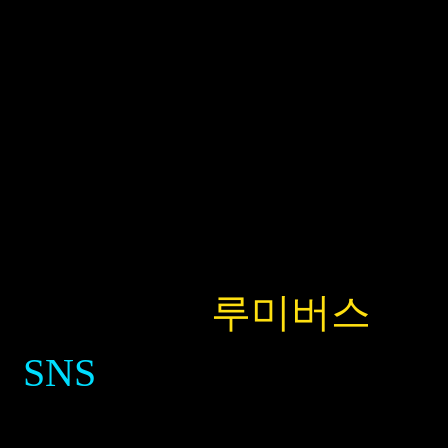
✦ 생생한
루미버스
를
SNS
에서도 만나보세요