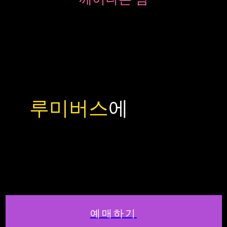
환상의 밤,
루미버스
에
오신 걸
환영합니다
예매하기