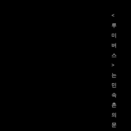
Parade
<
루
미
버
스
>
는
민
속
촌
의
문