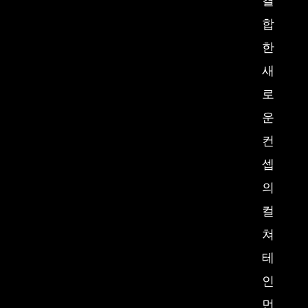
결
합
한
새
로
운
컨
셉
의
컬
쳐
테
인
먼