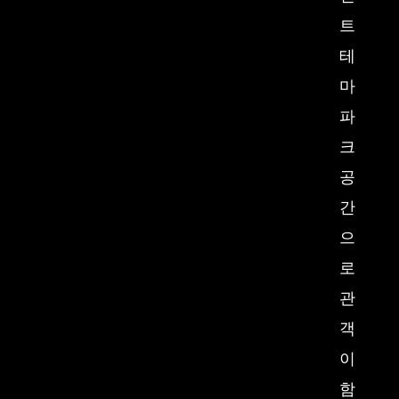
트
테
마
파
크
공
간
으
로
관
객
이
함