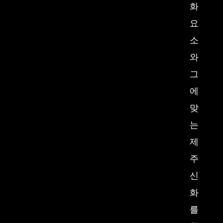
화
요
소
와
그
에
맞
는
제
주
신
화
를