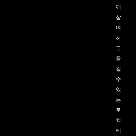
께
참
여
하
고
즐
길
수
있
는
로
컬
테